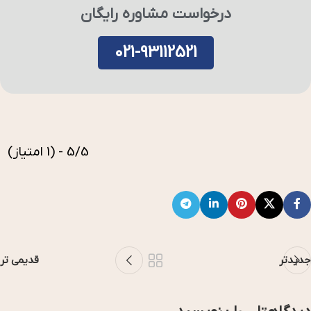
درخواست مشاوره رایگان
021-93112521
5/5 - (1 امتیاز)
جدیدتر
قدیمی تر