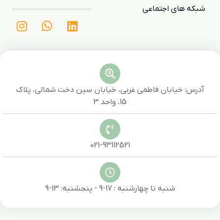
شبکه های اجتماعی
آدرس: خیابان فاطمی غربی، خیابان سین دخت شمالی، پلاک
15، واحد 3
021-93112521
شنبه تا چهارشنبه : 17-9 - پنجشنبه: 13-9