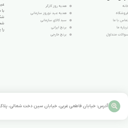
عید
انه
هدیه روز کارگر
با 
روشگاه
هدیه عید نوروز سازمانی
شکل
ماس با ما
سبد کالای سازمانی
شخص
رباره ما
برنج ایرانی
را 
والات متداول
برنج خارجی
آدرس: خیابان فاطمی غربی، خیابان سین دخت شمالی، پلاک 15، واحد 